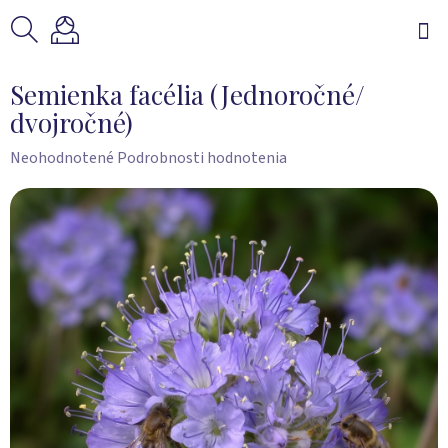
Prejsť
na
obsah
Semienka facélia (Jednoročné/
dvojročné)
Priemerné
Neohodnotené
Podrobnosti hodnotenia
hodnotenie
produktu
je
0,0
z
5
hviezdičiek.