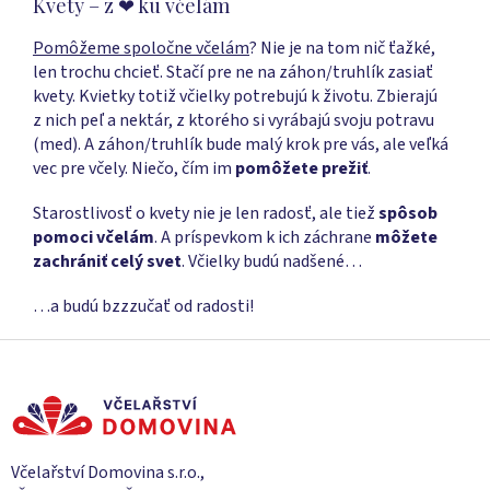
Kvety – z ❤ ku včelám
Pomôžeme spoločne včelám
? Nie je na tom nič ťažké,
len trochu chcieť. Stačí pre ne na záhon/truhlík zasiať
kvety. Kvietky totiž včielky potrebujú k životu. Zbierajú
z nich peľ a nektár, z ktorého si vyrábajú svoju potravu
(med). A záhon/truhlík bude malý krok pre vás, ale veľká
vec pre včely. Niečo, čím im
pomôžete prežiť
.
Starostlivosť o kvety nie je len radosť, ale tiež
spôsob
pomoci včelám
. A príspevkom k ich záchrane
môžete
zachrániť celý svet
. Včielky budú nadšené…
…a budú bzzzučať od radosti!
Z
á
p
ä
t
i
Včelařství Domovina s.r.o.,