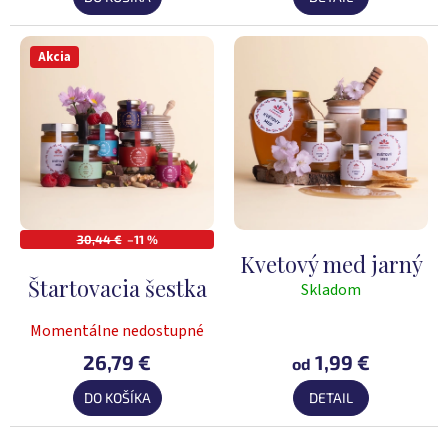
Akcia
30,44 €
–11 %
Kvetový med jarný
Štartovacia šestka
Skladom
Priemerné
hodnotenie
Momentálne nedostupné
produktu
je
26,79 €
1,99 €
od
5,0
DO KOŠÍKA
DETAIL
z
5