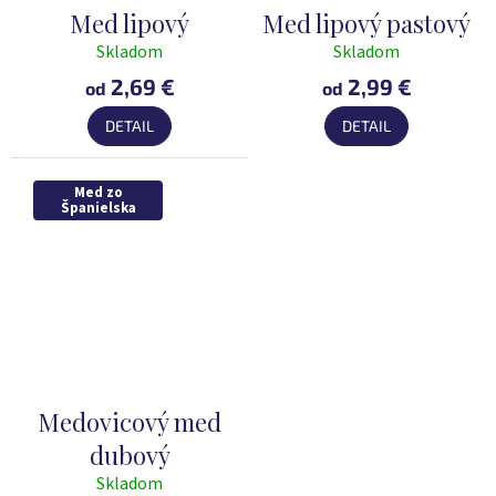
Med lipový
Med lipový pastový
Skladom
Skladom
Priemerné
Priemerné
hodnotenie
hodnotenie
2,69 €
2,99 €
od
od
produktu
produktu
DETAIL
DETAIL
je
je
5,0
5,0
z
z
Med zo
5
5
Španielska
hviezdičiek.
hviezdičiek.
Medovicový med
dubový
Skladom
Priemerné