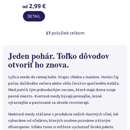
hodnotenie
2,99 €
od
produktu
DETAIL
je
5,0
z
17
položiek celkom
O
5
v
hviezdičiek.
l
á
Jeden pohár. Toľko dôvodov
d
otvoriť ho znova.
a
c
i
Lyžica medu do rannej kaše. Krajec chleba s maslom. Horúci čaj
e
počas daždivého večera alebo vôňa čerstvo upečeného koláča.
p
Med patrí k tým jednoduchým veciam, ktoré majú doma svoje
r
v
pevné miesto. Kvetové medy bývajú jemnejšie, lesné
k
výraznejšie a pastované sa skvele rozotierajú.
y
v
Niektoré medy stáčame z produkcie našich vlastných včiel, iné
ý
vyberáme od včelárov, ktorých osobne poznáme a ktorým
p
dôverujeme. Vďaka tomu si môžete vychutnať širokú paletu
i