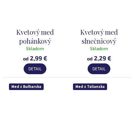
Kvetový med
Kvetový med
pohánkový
slnečnicový
Skladom
Skladom
Priemerné
Priemerné
hodnotenie
hodnotenie
2,99 €
2,29 €
od
od
produktu
produktu
DETAIL
DETAIL
je
je
5,0
5,0
z
z
Med z Bulharska
Med z Talianska
5
5
hviezdičiek.
hviezdičiek.