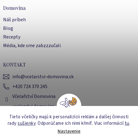
Domovina
Náš príbeh
Blog
Recepty
Média, kde sme zabzzzučali
KONTAKT
info
@
vcelarstvi-domovina.sk
+420 724 370 245
Včelařství Domovina
vcelarstvi.domovina
Tieto včeličky majú k personalizícii reklám a dalšej činnosti
rady
sušienky
. Odporúčame ich nimi kŕmiť
. Viac informácií
tu
.
Vytvoril Shoptet
Nastavenie