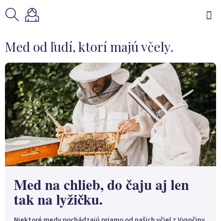
Prejsť
na
obsah
Med od ľudí, ktorí majú včely.
Med na chlieb, do čaju aj len
tak na lyžičku.
Niektoré medy pochádzajú priamo od našich včiel z Vysočiny.