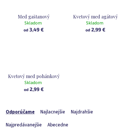
Med gaštanový
Kvetový med agátový
Skladom
Skladom
3,49 €
2,99 €
od
od
Kvetový med pohánkový
Skladom
2,99 €
od
R
a
Odporúčame
Najlacnejšie
Najdrahšie
d
e
Najpredávanejšie
Abecedne
n