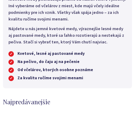
Iné vyberáme od včelárov z miest, kde majú včely ideálne
podmienky pre ich vznik. Všetky však spája jedno – za ich
kvalitu ručíme svojimi menami.
Nájdete u nás jemné kvetové medy, výraznejšie lesné medy
aj pastované medy, ktoré sa ľahko rozotierajú a nestekajú z
pečiva. Stačí si vybrať ten, ktorý Vám chutí najviac.
Kvetové, lesné aj pastované medy
✓
Na pečivo, do čaju aj na pečenie
✓
Od včelárov, ktorých osobne poznáme
✓
Za kvalitu ručíme svojimi menami
✓
Najpredávanejšie