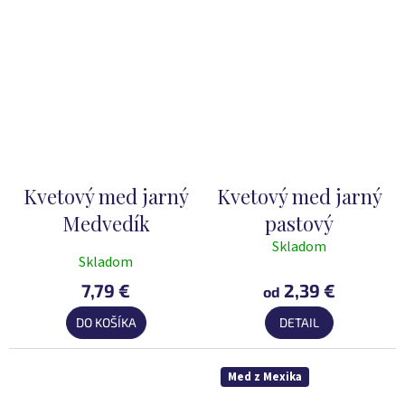
hviezdičiek.
Kvetový med jarný
Kvetový med jarný
Medvedík
pastový
Skladom
Priemerné
Skladom
hodnotenie
7,79 €
2,39 €
produktu
od
je
DO KOŠÍKA
DETAIL
5,0
z
5
Med z Mexika
hviezdičiek.