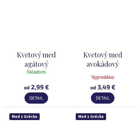
Kvetový med
Kvetový med
agátový
avokádový
Skladom
Priemerné
Vyprodáno
hodnotenie
2,99 €
3,49 €
produktu
od
od
je
DETAIL
DETAIL
5,0
z
5
Med z Grécka
Med z Grécka
hviezdičiek.