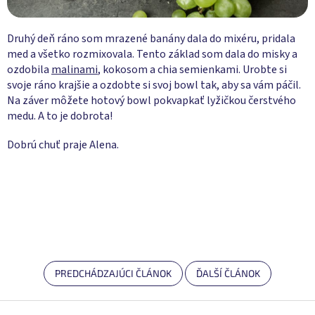
Druhý deň ráno som mrazené banány dala do mixéru, pridala
med a všetko rozmixovala. Tento základ som dala do misky a
ozdobila
malinami
, kokosom a chia semienkami. Urobte si
svoje ráno krajšie a ozdobte si svoj bowl tak, aby sa vám páčil.
Na záver môžete hotový bowl pokvapkať lyžičkou čerstvého
medu. A to je dobrota!
Dobrú chuť praje Alena.
PREDCHÁDZAJÚCI ČLÁNOK
ĎALŠÍ ČLÁNOK
Z