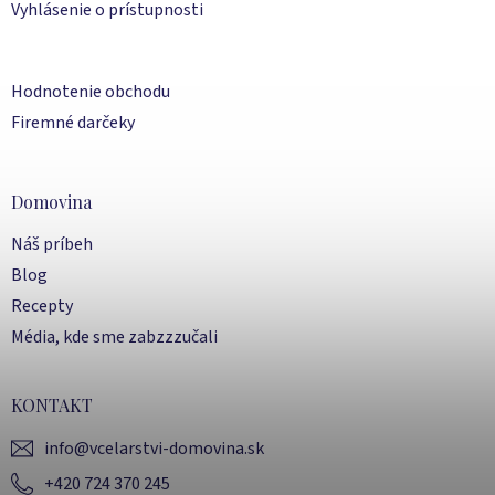
Vyhlásenie o prístupnosti
Hodnotenie obchodu
Firemné darčeky
Domovina
Náš príbeh
Blog
Recepty
Média, kde sme zabzzzučali
KONTAKT
info
@
vcelarstvi-domovina.sk
+420 724 370 245