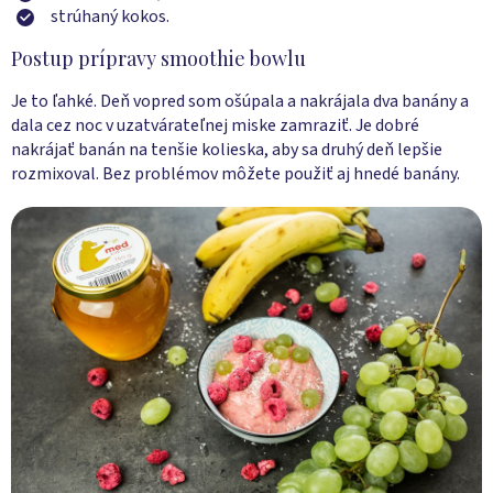
strúhaný kokos.
Postup prípravy smoothie bowlu
Je to ľahké. Deň vopred som ošúpala a nakrájala dva banány a
dala cez noc v uzatvárateľnej miske zamraziť. Je dobré
nakrájať banán na tenšie kolieska, aby sa druhý deň lepšie
rozmixoval. Bez problémov môžete použiť aj hnedé banány.