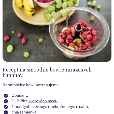
Recept na smoothie bowl z mrazených
banánov
Na smoothie bowl potrebujeme:
2 banány,
1 - 2 lžíce
kvetového medu,
1 hrst lyofilizovaných alebo čerstvých malín,
chia semienka,