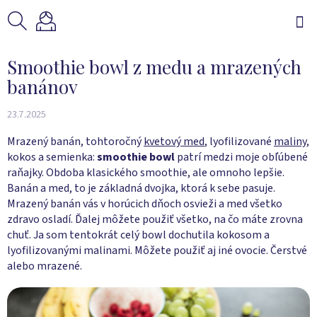
Prejsť
na
obsah
Smoothie bowl z medu a mrazených
banánov
23.7.2025
Mrazený banán, tohtoročný
kvetový med
, lyofilizované
maliny
,
kokos a semienka:
smoothie bowl
patrí medzi moje obľúbené
raňajky. Obdoba klasického smoothie, ale omnoho lepšie.
Banán a med, to je základná dvojka, ktorá k sebe pasuje.
Mrazený banán vás v horúcich dňoch osvieži a med všetko
zdravo osladí. Ďalej môžete použiť všetko, na čo máte zrovna
chuť. Ja som tentokrát celý bowl dochutila kokosom a
lyofilizovanými malinami. Môžete použiť aj iné ovocie. Čerstvé
alebo mrazené.