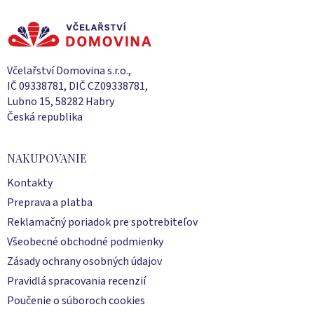
á
p
ä
t
i
Včelařství Domovina s.r.o.,
e
IČ 09338781, DIČ CZ09338781,
Lubno 15, 58282 Habry
Česká republika
NAKUPOVANIE
Kontakty
Preprava a platba
Reklamačný poriadok pre spotrebiteľov
Všeobecné obchodné podmienky
Zásady ochrany osobných údajov
Pravidlá spracovania recenzií
Poučenie o súboroch cookies