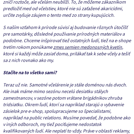
zničí roztoče, ale včelám neublíži. To, že môžeme zákazníkom
predložiť med od včelstiev, ktoré nie sú zaťažené akaricídmi,
určite zvyšuje záujem o tento med zo strany kupujúcich.
S naším vzťahom k prírode súvisí aj budovanie rôznych útočíšť
pre samotárky, dôsledné používanie prírodných materiálov a
podobne. Chceme inšpirovať tiež ostatných ľudí, tiež na e-shope
tretím rokom ponúkame
zmes semien medonosných kvetín
,
ktoré si každý môže zasiať doma, prilákať tak k sebe včely a tešiť
sa z nich rovnako ako my.
Stačíte na to všetko sami?
Teraz už nie. Samotné včelárenie je stále doménou nás dvoch.
Ale inak máme mimo sezónu necelú desiatku stálych
zamestnancov, v sezóne potom vrátane brigádnikov zhruba
tridsiatku. Okrem ľudí, ktorí sa napríklad starajú o vybavenie
zásielok pre e-shop, spolupracujeme so špecialistami,
napríklad na public relations. Musíme povedať, že podobne ako
v iných odboroch, my tiež pociťujeme nedostatok
kvalifikovaných ľudí. Ale neplatí to vždy. Práve v oblasti reklamy,