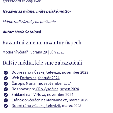
spôsobom za celý svet.
Na záver sa pýtme, máte nejaké motto?
Máme radi zázraky na počkanie
.
Autor: Marie Šotolová
Razantná zmena, razantný úspech
Moderní včelař | Strana 29 | Jún 2025
Ďalšie média, kde sme zabzzzučali
Dobré ráno v Českej televízii
, november 2023
Web
Forbes.cz, február 2024
Časopis
Marianne, september 2024
Rozhovor pre
ČRo Vysočina, srpen 2024
Snídaně na TV Nova
, november 2024
Článok o včelách na
Marianne.cz, marec 2025
Dobré ráno v Českej televízii
, marec 2025