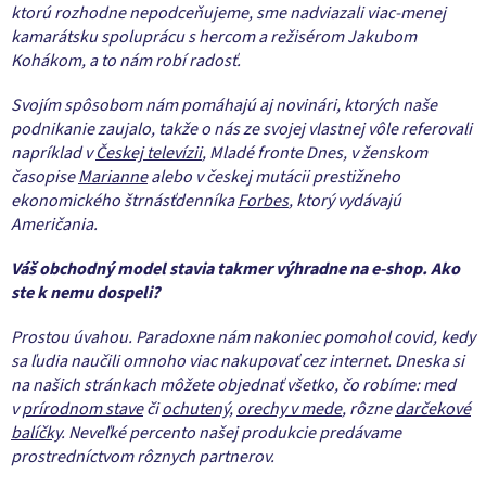
ktorú rozhodne nepodceňujeme, sme nadviazali viac-menej
kamarátsku spoluprácu s hercom a režisérom Jakubom
Kohákom, a to nám robí radosť.
Svojím spôsobom nám pomáhajú aj novinári, ktorých naše
podnikanie zaujalo, takže o nás ze svojej vlastnej vôle referovali
napríklad v
Českej televízii
, Mladé fronte Dnes, v ženskom
časopise
Marianne
alebo v českej mutácii prestižneho
ekonomického štrnásťdenníka
Forbes
, ktorý vydávajú
Američania.
Váš obchodný model stavia takmer výhradne na e-shop. Ako
ste k nemu dospeli?
Prostou úvahou. Paradoxne nám nakoniec pomohol covid, kedy
sa ľudia naučili omnoho viac nakupovať cez internet. Dneska si
na našich stránkach môžete objednať všetko, čo robíme: med
v
prírodnom stave
či
ochutený
,
orechy v mede
, rôzne
darčekové
balíčky
. Neveľké percento našej produkcie predávame
prostredníctvom rôznych partnerov.