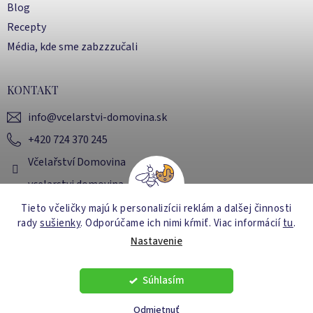
Blog
Recepty
Média, kde sme zabzzzučali
KONTAKT
info
@
vcelarstvi-domovina.sk
+420 724 370 245
Včelařství Domovina
vcelarstvi.domovina
Tieto včeličky majú k personalizícii reklám a dalšej činnosti
rady
sušienky
. Odporúčame ich nimi kŕmiť
. Viac informácií
tu
.
Vytvoril Shoptet
Nastavenie
Súhlasím
Copyright 2026
Včelařství Domovina
. Všetky práva
vyhradené.
Upraviť nastavenie cookies
Odmietnuť