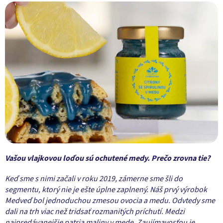
V
ašou vlajkovou loďou sú ochutené medy. Prečo zrovna tie?
Keď sme s nimi začali v roku 2019, zámerne sme šli do
segmentu, ktorý nie je ešte úplne zaplnený. Náš prvý výrobok
Medveď bol jednoduchou zmesou ovocia a medu. Odvtedy sme
dali na trh viac než tridsať rozmanitých príchutí. Medzi
najpredávanejšie patria
maliny v mede
. Zaujímavosťou je