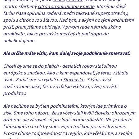
modro sfarbený
citrón so spirulinou v mede
, ktorému dává
farbu riasa spirulina radená medzi takzvané superpotraviny,
spolu s citrónovou šťavou. Nad tým, s akými novými príchuťami
prísť, premýšľame obidvaja. V prvom rade nám ide skôr o
atraktivitu, takže presný komerčný dopad dopredu
nekalkulujeme.
Ale určite máte víziu, kam ďalej svoje podnikanie smerovať.
Chceli by sme sa do piatich - desiatich rokov stať silnou
európskou značkou. Ako a kam expandovať, je teraz v štádiu
úvah. Zatiaľ sme sa vydali na
Slovensko
. S tým súvisí
rozširovanie našej farmy o ďalšie včelstvá, vývoj nových
produktov.
Ale necítime sa byť len podnikateľmi, ktorým ide primárne o
zisk. Sme toho názoru, že sa včely stali kvôli človeku ohrozeným
druhom, ale zároveň sú pre ľudí životne dôležité. Nie je nám to
ľahostajné a chceli by sme svojou troškou prispieť k zmene.
Proste cítime zodpovednosť za región, kde včelárime, a svojím