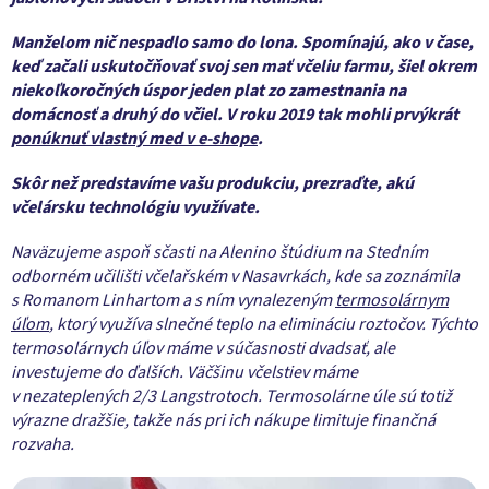
Manželom nič nespadlo samo do lona. Spomínajú, ako v čase,
keď začali uskutočňovať svoj sen mať včeliu farmu, šiel okrem
niekoľkoročných úspor jeden plat zo zamestnania na
domácnosť a druhý do včiel. V roku 2019 tak mohli prvýkrát
ponúknuť vlastný med v e-shope
.
Skôr než predstavíme vašu produkciu, prezraďte, akú
včelársku technológiu využívate.
Naväzujeme aspoň sčasti na Alenino štúdium na Stedním
odborném učilišti včelařském v Nasavrkách, kde sa zoznámila
s Romanom Linhartom a s ním vynalezeným
termosolárnym
úľom
, ktorý využíva slnečné teplo na elimináciu roztočov. Týchto
termosolárnych úľov máme v súčasnosti dvadsať, ale
investujeme do ďalších. Väčšinu včelstiev máme
v nezateplených 2/3 Langstrotoch. Termosolárne úle sú totiž
výrazne dražšie, takže nás pri ich nákupe limituje finančná
rozvaha.