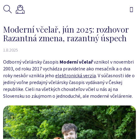
Prejsť
na
obsah
Moderní včelař, jún 2025: rozhovor
Razantná zmena, razantný úspech
1.8.2025
Odborný včelársky časopis
Moderní včelař
vznikol v novembri
2003, od roku 2017 vychádza pravidelne ako mesačník a o dva
roky neskôr vznikla jeho
elektronická verzia
. V súčasnosti ide o
jediný voľne predajný včelársky časopis vydávaný v Českej
republike. Cieli na všetkých chovateľov včiel u nás aj na
Slovensku so záujmom o jednoduché, ale moderné včelárenie.