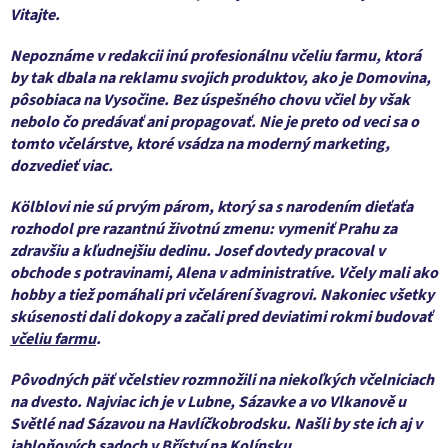
Vitajte.
Nepoznáme v redakcii inú profesionálnu včeliu farmu, ktorá
by tak dbala na reklamu svojich produktov, ako je Domovina,
pôsobiaca na Vysočine. Bez úspešného chovu včiel by však
nebolo čo predávať ani propagovať. Nie je preto od veci sa o
tomto včelárstve, ktoré vsádza na moderný marketing,
dozvedieť viac.
Kölblovi nie sú prvým párom, ktorý sa s narodením dieťaťa
rozhodol pre razantnú životnú zmenu: vymeniť Prahu za
zdravšiu a kľudnejšiu dedinu. Josef dovtedy pracoval v
obchode s potravinami, Alena v administratíve. Včely mali ako
hobby a tiež pomáhali pri včelárení švagrovi. Nakoniec všetky
skúsenosti dali dokopy a začali pred deviatimi rokmi budovať
včeliu farmu
.
Pôvodných päť včelstiev rozmnožili na niekoľkých včelniciach
na dvesto. Najviac ich je v Lubne, Sázavke a vo Vlkanově u
Světlé nad Sázavou na Havlíčkobrodsku. Našli by ste ich aj v
jabloňových sadoch v Bříství na Kolínsku.