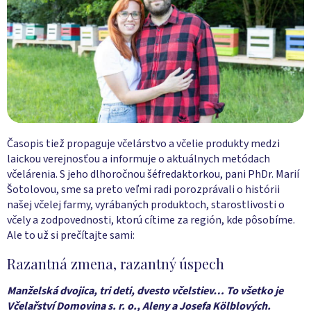
Časopis tiež propaguje včelárstvo a včelie produkty medzi
laickou verejnosťou a informuje o aktuálnych metódach
včelárenia. S jeho dlhoročnou šéfredaktorkou, pani PhDr. Marií
Šotolovou, sme sa preto veľmi radi porozprávali o histórii
našej včelej farmy, vyrábaných produktoch, starostlivosti o
včely a zodpovednosti, ktorú cítime za región, kde pôsobíme.
Ale to už si prečítajte sami:
Razantná zmena, razantný úspech
Manželská dvojica, tri deti, dvesto včelstiev… To všetko je
Včelařství Domovina s. r. o., Aleny a Josefa Kölblových.