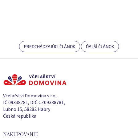
PREDCHÁDZAJÚCI ČLÁNOK
ĎALŠÍ ČLÁNOK
Z
á
p
ä
t
i
Včelařství Domovina s.r.o.,
e
IČ 09338781, DIČ CZ09338781,
Lubno 15, 58282 Habry
Česká republika
NAKUPOVANIE