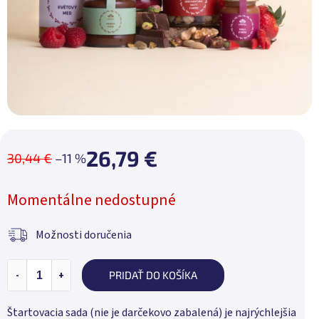
26,79 €
30,44 €
–11 %
Jednotková
Momentálne nedostupné
cena:
Možnosti doručenia
PRIDAŤ DO KOŠÍKA
Štartovacia sada (nie je darčekovo zabalená) je najrýchlejšia