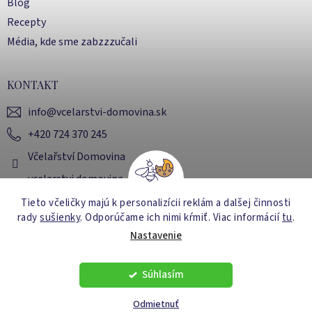
Blog
Recepty
Média, kde sme zabzzzučali
KONTAKT
info
@
vcelarstvi-domovina.sk
+420 724 370 245
Včelařství Domovina
vcelarstvi.domovina
Tieto včeličky majú k personalizícii reklám a dalšej činnosti
rady
sušienky
. Odporúčame ich nimi kŕmiť
. Viac informácií
tu
.
Vytvoril Shoptet
Nastavenie
Súhlasím
Copyright 2026
Včelařství Domovina
. Všetky práva
vyhradené.
Upraviť nastavenie cookies
Odmietnuť