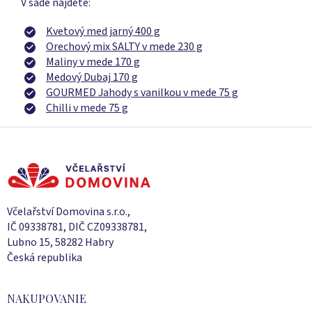
V sade nájdete:
Kvetový med jarný 400 g
Orechový mix SALTY v mede 230 g
Maliny v mede 170 g
Medový Dubaj 170 g
GOURMED Jahody s vanilkou v mede 75 g
Chilli v mede 75 g
Z
á
p
ä
t
i
Včelařství Domovina s.r.o.,
e
IČ 09338781, DIČ CZ09338781,
Lubno 15, 58282 Habry
Česká republika
NAKUPOVANIE