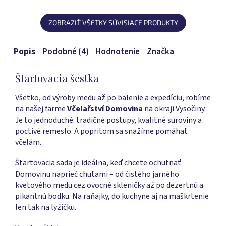
5
z
hviezdičiek.
5
ZOBRAZIŤ VŠETKY SÚVISIACE PRODUKTY
hviezdičiek.
Popis
Podobné (4)
Hodnotenie
Značka
Štartovacia šestka
Všetko, od výroby medu až po balenie a expedíciu, robíme
na našej farme
Včelařství Domovina
na okraji Vysočiny.
Je to jednoduché: tradičné postupy, kvalitné suroviny a
poctivé remeslo. A popritom sa snažíme pomáhať
včelám.
Štartovacia sada je ideálna, keď chcete ochutnať
Domovinu naprieč chuťami – od čistého jarného
kvetového medu cez ovocné skleničky až po dezertnú a
pikantnú bodku. Na raňajky, do kuchyne aj na maškrtenie
len tak na lyžičku.