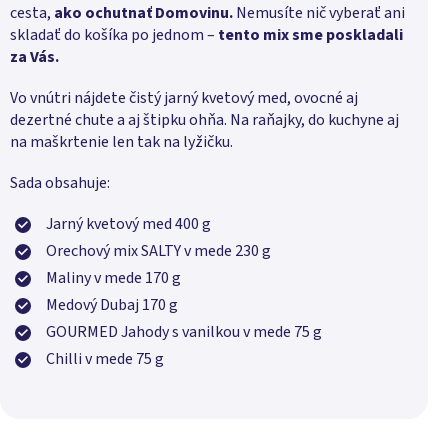
cesta,
ako ochutnať Domovinu.
Nemusíte nič vyberať ani
skladať do košíka po jednom –
tento mix sme poskladali
za Vás.
Vo vnútri nájdete čistý jarný kvetový med, ovocné aj
dezertné chute a aj štipku ohňa. Na raňajky, do kuchyne aj
na maškrtenie len tak na lyžičku.
Sada obsahuje:
Jarný kvetový med 400 g
Orechový mix SALTY v mede 230 g
Maliny v mede 170 g
Medový Dubaj 170 g
GOURMED Jahody s vanilkou v mede 75 g
Chilli v mede 75 g