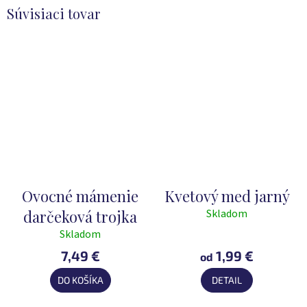
Súvisiaci tovar
Ovocné mámenie
Kvetový med jarný
darčeková trojka
Skladom
Priemerné
hodnotenie
Skladom
Priemerné
produktu
hodnotenie
7,49 €
1,99 €
od
je
produktu
5,0
DO KOŠÍKA
DETAIL
je
z
5,0