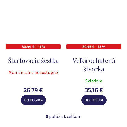
hviezdičiek.
hviezdičiek.
30,44 €
–11 %
39,96 €
–12 %
Štartovacia šestka
Veľká ochutená
štvorka
Momentálne nedostupné
Skladom
26,79 €
35,16 €
DO KOŠÍKA
DO KOŠÍKA
8
položiek celkom
O
v