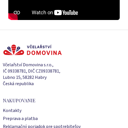
Z
á
p
ä
t
i
Včelařství Domovina s.r.o.,
e
IČ 09338781, DIČ CZ09338781,
Lubno 15, 58282 Habry
Česká republika
NAKUPOVANIE
Kontakty
Preprava a platba
Reklamačný poriadok pre spotrebiteľov