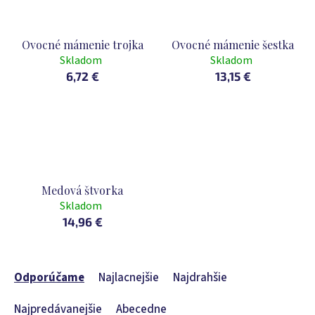
Ovocné mámenie trojka
Ovocné mámenie šestka
Skladom
Skladom
6,72 €
13,15 €
Medová štvorka
Skladom
14,96 €
R
a
Odporúčame
Najlacnejšie
Najdrahšie
d
e
Najpredávanejšie
Abecedne