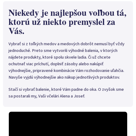
l
á
Niekedy je najlepšou voľbou tá,
d
ktorú už niekto premyslel za
a
c
Vás.
i
e
p
Vybrať si z toľkých medov a medových dobrôt nemusí byť vždy
r
jednoduché. Preto sme vytvorili výhodné balenia, v ktorých
v
nájdete produkty, ktoré spolu skvele ladia. Či už chcete
k
ochutnať viac príchutí, doplniť zásoby alebo nakúpiť
y
výhodnejšie, pripravené kombinácie Vám rozhodovanie uľahčia.
v
ý
Navyše vyjdú výhodnejšie ako nákup jednotlivých produktov.
p
i
Stačí si vybrať balenie, ktoré Vám padne do oka. O zvyšok sme
s
sa postarali my, Vaši včelári Alena a Josef.
u