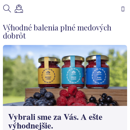
Prejsť
na
obsah
Výhodné balenia plné medových
dobrôt
Vybrali sme za Vás. A ešte
výhodnejšie.