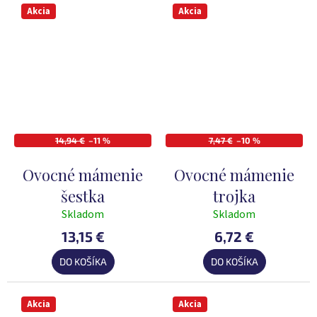
Akcia
Akcia
14,94 €
–11 %
7,47 €
–10 %
Ovocné mámenie
Ovocné mámenie
šestka
trojka
Skladom
Skladom
Priemerné
Priemerné
hodnotenie
hodnotenie
13,15 €
6,72 €
produktu
produktu
DO KOŠÍKA
DO KOŠÍKA
je
je
5,0
5,0
z
z
Akcia
Akcia
5
5