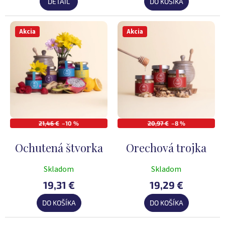
DETAIL
DO KOŠÍKA
Akcia
Akcia
21,46 €
–10 %
20,97 €
–8 %
Ochutená štvorka
Orechová trojka
Skladom
Skladom
19,31 €
19,29 €
DO KOŠÍKA
DO KOŠÍKA