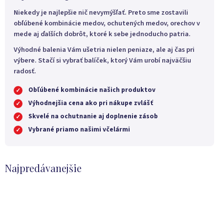
Niekedy je najlepšie nič nevymýšľať. Preto sme zostavili
obľúbené kombinácie medov, ochutených medov, orechov v
mede aj ďalších dobrôt, ktoré k sebe jednoducho patria.
Výhodné balenia Vám ušetria nielen peniaze, ale aj čas pri
výbere. Stačí si vybrať balíček, ktorý Vám urobí najväčšiu
radosť.
Obľúbené kombinácie našich produktov
✓
Výhodnejšia cena ako pri nákupe zvlášť
✓
Skvelé na ochutnanie aj doplnenie zásob
✓
Vybrané priamo našimi včelármi
✓
Najpredávanejšie