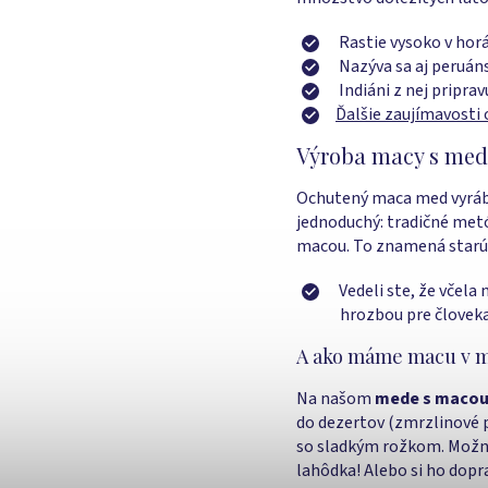
Rastie vysoko v hor
Nazýva sa aj peruán
Indiáni z nej pripra
Ďalšie zaujímavosti 
Výroba macy s me
Ochutený maca med vyrá
jednoduchý: tradičné metó
macou. To znamená starú 
Vedeli ste, že včel
hrozbou pre človeka
A ako máme macu v m
Na našom
mede s maco
do dezertov (zmrzlinové p
so sladkým rožkom. Možno 
lahôdka! Alebo si ho dopr