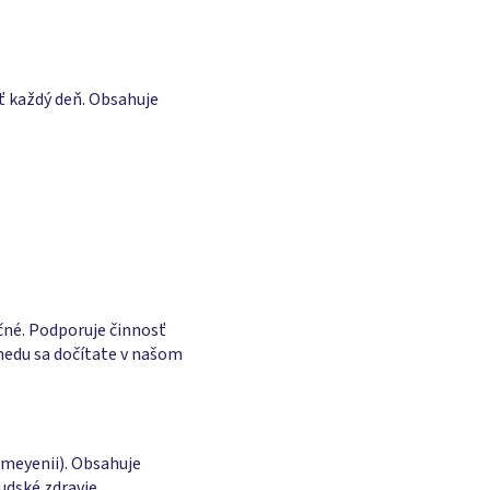
ť každý deň. Obsahuje
čné. Podporuje činnosť
 medu sa dočítate v našom
meyenii). Obsahuje
udské zdravie.