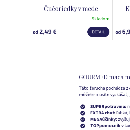
Čučoriedky v mede
K
Skladom
Priemerné
Prieme
hodnotenie
hodnot
2,49 €
6,9
od
od
DETAIL
produktu
produk
je
je
5,0
5,0
z
z
5
5
hviezdičiek.
hviezdi
GOURMED maca med 
Táto žerucha pochádza z ď
môžete
musíte vyskúšať, 
SUPERpotravina:
m
EXTRA chuť:
ľahká,
MEGAúčinky:
zvyšuj
TOPpomocník v
ku