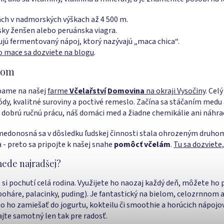
ách v nadmorských výškach až 4 500 m.
sky ženšen alebo peruánska viagra.
vujú fermentovaný nápoj, ktorý nazývajú „maca chica“.
o mace sa dozviete na blogu
.
dom
bame na našej
farme
Včelařství
Domovina
na okraji Vysočiny
. Cel
dy, kvalitné suroviny a poctivé remeslo. Začína sa stáčaním medu
dobrú ručnú prácu, náš domáci med a žiadne chemikálie ani náhra
a medonosná sa v dôsledku ľudskej činnosti stala ohrozeným druho
 - preto sa pripojte k našej snahe
pomôcť včelám
.
Tu sa dozviete,
ede najradšej?
u
si pochutí celá rodina. Využijete ho naozaj každý deň, môžete ho 
oháre, palacinky, puding). Je fantastický na bielom, celozrnnom 
ho zamiešať do jogurtu, kokteilu či smoothie a horúcich nápojov 
ajte samotný len tak pre radosť.