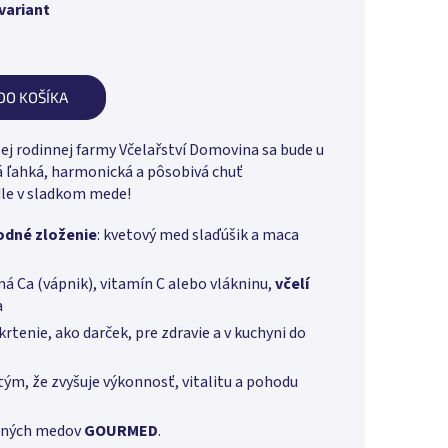
variant
DO KOŠÍKA
 rodinnej farmy Včelařství Domovina sa bude u
á ľahká, harmonická a pôsobivá chuť
le v sladkom mede!
odné zloženie
: kvetový med slaďúšik a maca
á Ca (vápnik), vitamín C alebo vlákninu,
včelí
a
krtenie, ako darček, pre zdravie a v kuchyni do
tým, že zvyšuje výkonnosť, vitalitu a pohodu
tených medov
GOURMED
.