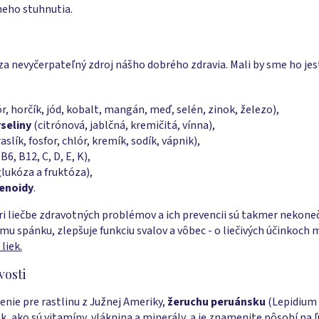
neho stuhnutia.
a nevyčerpateľný zdroj nášho dobrého zdravia. Mali by sme ho jes
ór, horčík, jód, kobalt, mangán, meď, selén, zinok, železo),
seliny
(citrónová, jablčná, kremičitá, vínna),
aslík, fosfor, chlór, kremík, sodík, vápnik),
B6, B12, C, D, E, K),
lukóza a fruktóza),
tenoidy
.
ri liečbe zdravotných problémov a ich prevencii sú takmer nekone
ému spánku, zlepšuje funkciu svalov a vôbec - o liečivých účinkoch
liek.
vosti
enie pre rastlinu z Južnej Ameriky,
žeruchu peruánsku
(Lepidium 
, ako sú vitamíny, vláknina a minerály, a je znamenite pôsobí na ľ