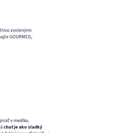
tlivo zvolenými
utnajte GOURMED,
irať v medíku.
ná
chuť je ako sladký