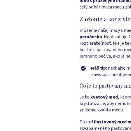
med s praženými mandľ
celý pohár maca medu zhl
Zloženie a konzist
Zloženie našej macy s med
peruánska
. Neobsahuje ž
roztierateľnosť. Nie je t
hustote pastovaného medu
jemného pečiva, ako je ne
Náš tip:
nechajte m
závislosti od objem
Čo je to pastovaný m
Je to
kvetový med,
ktorý
kryštalizácie, aby nemoho
zníženie kvality medu.
Pozor!
Pastovaný med m
skvapalneného pastovanéh