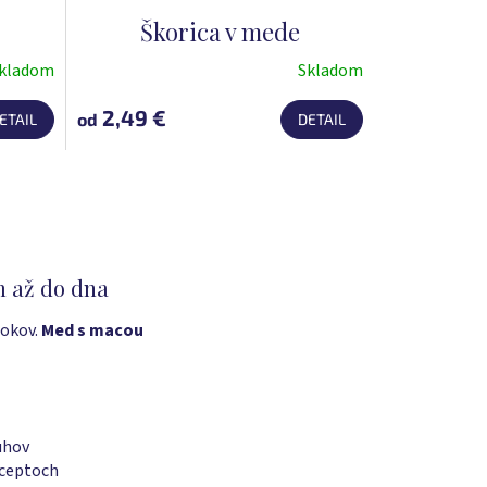
Škorica v mede
kladom
Skladom
Priemerné
hodnotenie
2,49 €
od
ETAIL
DETAIL
produktu
je
4,9
z
5
hviezdičiek.
m až do dna
rokov.
Med s macou
uhov
eceptoch