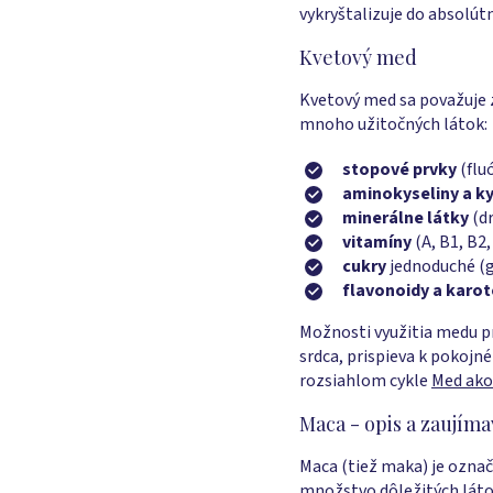
vykryštalizuje do absolút
Kvetový med
Kvetový med sa považuje z
mnoho užitočných látok:
stopové prvky
(flu
aminokyseliny a ky
minerálne látky
(dr
vitamíny
(A, B1, B2, 
cukry
jednoduché (g
flavonoidy a karo
Možnosti využitia medu p
srdca, prispieva k pokojn
rozsiahlom cykle
Med ako 
Maca - opis a zaujíma
Maca (tiež maka) je označ
množstvo dôležitých látok