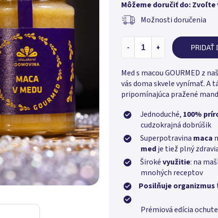
Môžeme doručiť do:
Zvoľte 
Možnosti doručenia
PRIDAŤ 
Med s macou GOURMED z našej
vás doma skvele vynímať. A t
pripomínajúca pražené mand
Jednoduché,
100% prír
cudzokrajná dobrúšik
Superpotravina
maca
m
med
je tiež plný zdravi
Široké
využitie
: na maš
mnohých receptov
Posilňuje organizmus
Prémiová edícia ochu