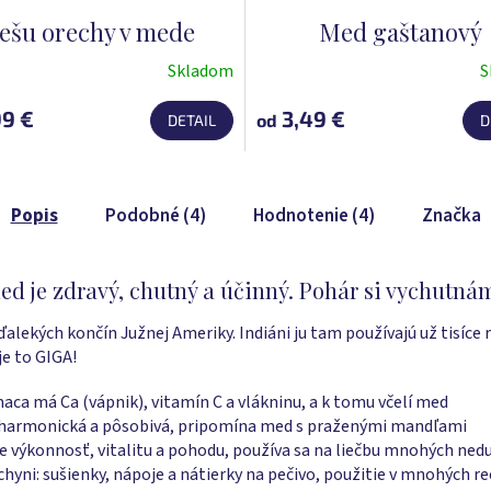
ešu orechy v mede
Med gaštanový
Skladom
S
rné
Priemerné
enie
hodnotenie
9 €
3,49 €
od
DETAIL
D
tu
produktu
je
5,0
z
Popis
Podobné (4)
Hodnotenie (4)
Značka
5
čiek.
hviezdičiek.
je zdravý, chutný a účinný. Pohár si vychutná
alekých končín Južnej Ameriky. Indiáni ju tam používajú už tisíce 
je to GIGA!
aca má Ca (vápnik), vitamín C a vlákninu, a k tomu včelí med
 harmonická a pôsobivá, pripomína med s praženými mandľami
e výkonnosť, vitalitu a pohodu, používa sa na liečbu mnohých ned
chyni: sušienky, nápoje a nátierky na pečivo, použitie v mnohých r