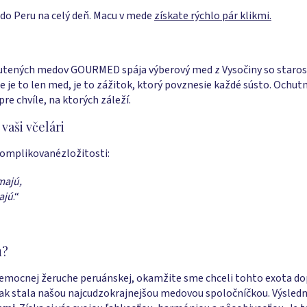
do Peru na celý deň. Macu v mede
získate rýchlo pár klikmi.
utených medov GOURMED spája výberový med z Vysočiny so staros
e je to len med, je to zážitok, ktorý povznesie každé sústo. Och
re chvíle, na ktorých záleží.
 vaši včelári
omplikovanézložitosti:
majú,
ajú
.“
u?
šemocnej žeruche peruánskej, okamžite sme chceli tohto exota dop
ak stala našou najcudzokrajnejšou medovou spoločníčkou. Výsled