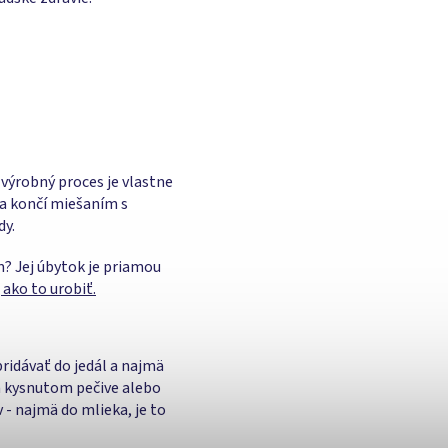
ý výrobný proces je vlastne
 a končí miešaním s
dy.
m? Jej úbytok je priamou
 ako to urobiť.
pridávať do jedál a najmä
a kysnutom pečive alebo
- najmä do mlieka, je to