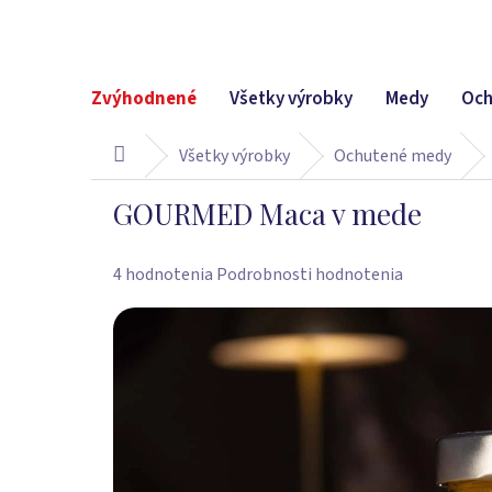
Prejsť
na
obsah
Zvýhodnené
Všetky výrobky
Medy
Och
Všetky výrobky
Ochutené medy
Domov
GOURMED Maca v mede
Priemerné
4 hodnotenia
Podrobnosti hodnotenia
hodnotenie
produktu
je
5,0
z
5
hviezdičiek.