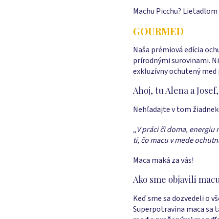
Machu Picchu? Lietadlom 
GOURMED
Naša prémiová edícia och
prírodnými surovinami. Ni
exkluzívny ochutený med p
Ahoj, tu Alena a Josef,
Nehľadajte v tom žiadnek
„
V práci či doma, energiu 
tí, čo macu v mede ochutn
Maca maká za vás!
Ako sme objavili mac
Keď sme sa dozvedeli o v
Superpotravina maca sa t