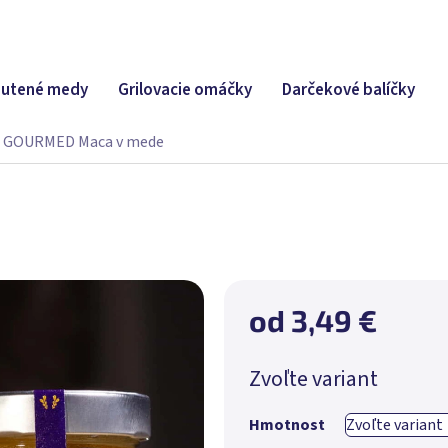
utené medy
Grilovacie omáčky
Darčekové balíčky
GOURMED Maca v mede
od
3,49 €
Jednotková
Zvoľte variant
cena:
Hmotnost