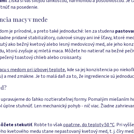
ami
. Získa si vás svojou ľahkosťou, harmóniou a pôsobivosťou. Je t
tnúť na posedenie.
encia macy v mede
om je prírodné, a preto také jednoduché: len za studena
pastova
iadne pridané stabilizátory, cukrové sirupy ani iné šťavy, ktoré med
ekutý ako bežný kvetový alebo lesný medovicový med, ale jeho kon
, ktorú zvyšuje aj mletá maca. Môžete ho natierať na bežné peči
pečený toastový chlieb alebo croissanty.
acu s medom pri izbovej teplote
,
kde sa jej konzistencia po niekoľ
u) a med zmäkne. Je to malá daň za to, že ingrediencie sú jednodu
ed?
 upravujeme do ľahko roztierateľnej formy. Pomalým miešaním h
l úplne stuhnúť. Len mechanický pohyb - nič viac. Žiadne zahrievan
ôžete stekutiť
. Robte to však
opatrne, do teploty 50 °C
. Pri vyšš
o kvetového medu stane nepastovaný kvetový med, t. j. číry me