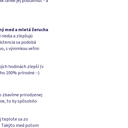
ak ľahké jej podľahnúť - a
ný
med a mletá žerucha
 riedia a zlepšujú
zistencia sa podobá
vo, s výnimkou veľmi
kých hodinách zlepší (v
cho 100% prírodné :-)
o zbavíme prirodzenej
ie, to by spôsobilo
ej teplote sa zo
d. Takýto med potom