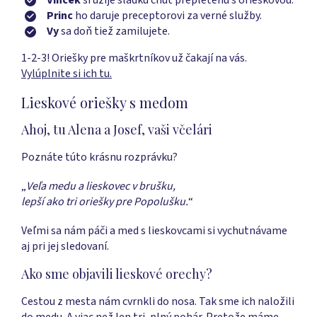
Princ
ho daruje preceptorovi za verné služby.
Vy
sa doň tiež zamilujete.
1-2-3! Oriešky pre maškrtníkov už čakají na vás.
Vylúplnite si ich tu.
Lieskové oriešky s medom
Ahoj, tu Alena a Josef, vaši včelári
Poznáte túto krásnu rozprávku?
„
Veľa medu a lieskovec v brušku,
lepší ako tri oriešky pre Popolušku.
“
Veľmi sa nám páči a med s lieskovcami si vychutnávame
aj pri jej sledovaní.
Ako sme objavili lieskové orechy?
Cestou z mesta nám cvrnkli do nosa. Tak sme ich naložili
do medu. A viac než len tri, plný pohár. Pretože máme