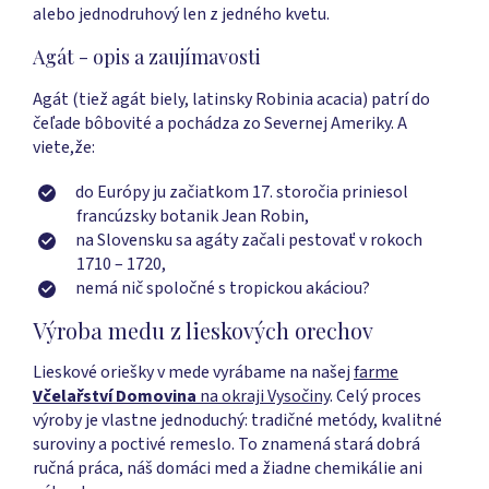
alebo jednodruhový len z jedného kvetu.
Agát - opis a zaujímavosti
Agát (tiež agát biely, latinsky Robinia acacia) patrí do
čeľade bôbovité a pochádza zo Severnej Ameriky. A
viete,že:
do Európy ju začiatkom 17. storočia priniesol
francúzsky botanik Jean Robin,
na Slovensku sa agáty začali pestovať v rokoch
1710 – 1720,
nemá nič spoločné s tropickou akáciou?
Výroba medu z lieskových orechov
Lieskové oriešky v mede vyrábame na našej
farme
Včelařství
Domovina
na okraji Vysočiny
. Celý proces
výroby je vlastne jednoduchý: tradičné metódy, kvalitné
suroviny a poctivé remeslo. To znamená stará dobrá
ručná práca, náš domáci med a žiadne chemikálie ani