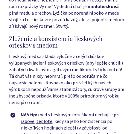
radi rozprávky. Vy nie? Výsledná chuť je
medoliesková
:
plná medu a orechov. Lyžička ponorená hlboko v mede
stojí za to. Lieskovce pozná každý, ale v spojení s medom
získávajú nový rozmer. Štvrtý.
Zloženie a konzistencia lieskových
orieškov s medom
Lieskový med sa skladá výlučne z celých kúskov
vylúpaných jadier lieskových orieškov (aby lepšie chutili)
zaliatych kvalitným agátovým medíkom. Lyžička nutná!
Tá chuť vás nikdy neomrzí, preto odporúčame čo
najväčšie balenie. Rovnako ako pri všetkých našich
výrobkoch nepoužívame stabilizátory, cukrové sirupy ani
iné zbytočné prísady, ktoré v 100% prírodnom výrobku
nemajú čo robiť.
Náš tip:
med s lieskovými orieškami nechajte pri
izbovej teplote,
kedy sa jeho konzistencia po
niekoľkých hodinách zlepší (v závislosti od