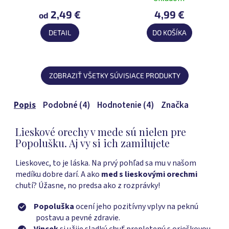
Priemerné
je
hodnotenie
2,49 €
4,99 €
5,0
od
produktu
z
DETAIL
DO KOŠÍKA
je
5
5,0
hviezdičiek.
z
5
ZOBRAZIŤ VŠETKY SÚVISIACE PRODUKTY
hviezdičiek.
Popis
Podobné (4)
Hodnotenie (4)
Značka
Lieskové orechy v mede sú nielen pre
Popolušku. Aj vy si ich zamilujete
Lieskovec, to je láska. Na prvý pohľad sa mu v našom
medíku dobre darí. A ako
med s lieskovými orechmi
chutí? Úžasne, no predsa ako z rozprávky!
Popoluška
ocení jeho pozitívny vplyv na peknú
postavu a pevné zdravie.
Vincek
si užije sladkú chuť prepletenú s orieškovou.