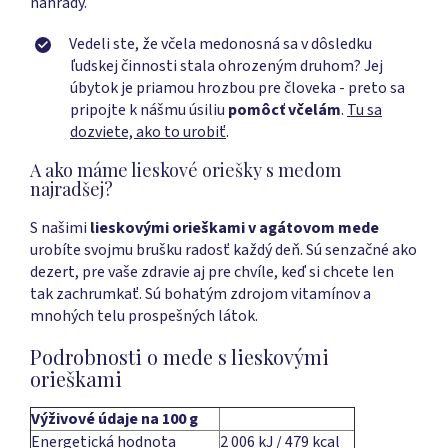
náhrady.
Vedeli ste, že včela medonosná sa v dôsledku
ľudskej činnosti stala ohrozeným druhom? Jej
úbytok je priamou hrozbou pre človeka - preto sa
pripojte k nášmu úsiliu
pomôcť včelám
.
Tu sa
dozviete, ako to urobiť
.
A ako máme lieskové oriešky s medom
najradšej?
S našimi
lieskovými orieškami v agátovom mede
urobíte svojmu brušku radosť každý deň. Sú senzačné ako
dezert, pre vaše zdravie aj pre chvíle, keď si chcete len
tak zachrumkať. Sú bohatým zdrojom vitamínov a
mnohých telu prospešných látok.
Podrobnosti o mede s lieskovými
orieškami
Výživové údaje na 100 g
Energetická hodnota
2 006 kJ / 479 kcal