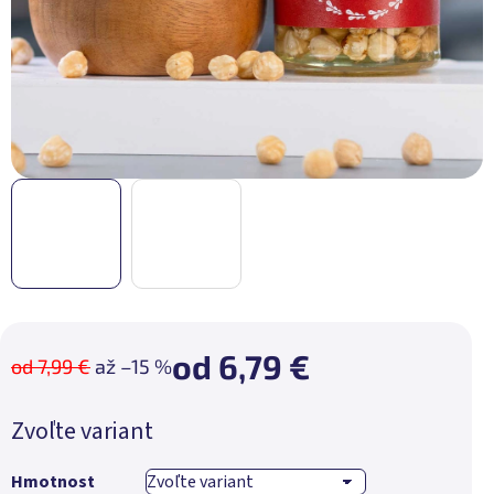
od
6,79 €
od 7,99 €
až –15 %
Jednotková
Zvoľte variant
cena:
Hmotnost