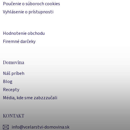
Poučenie o súboroch cookies
Vyhlásenie o prístupnosti
Hodnotenie obchodu
Firemné darčeky
Domovina
Náš príbeh
Blog
Recepty
Média, kde sme zabzzzučali
KONTAKT
info
@
vcelarstvi-domovina.sk