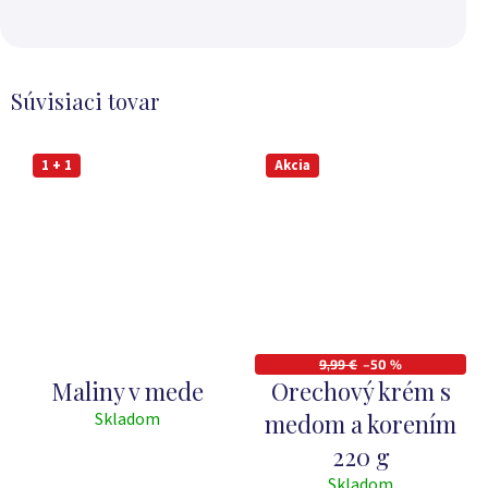
Súvisiaci tovar
1 + 1
Akcia
9,99 €
–50 %
Maliny v mede
Orechový krém s
Skladom
medom a korením
Priemerné
hodnotenie
220 g
produktu
Skladom