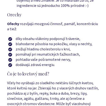
objemu) a med zmäkne. Je to malá daň za to, že
ingrediencie sú jednoducho 100% prírodné :-)
Orechy
Ořechy
rozvíjajú mozgovú činnosť, pamäť, koncentráciu
a tiež:
díky obsahu vlákniny podporují trávenie,
blahodarne pôsobia na pokožku, vlasy a nechty,
znižují hladinu cholesterolu v krvi,
pomáhají pri reumatických ťažkostiach,
pohladia vaše pošramotené nervy,
dodávajú zdravú energiu.
Čo je to kvetový med?
Včely ho vyrábajú zo sladkého nektáru lúčnych kvetov,
ktoré kvitnú na jar. Zbierajú ho z viacerých druhov rastlín,
pochádza aj z bylín, repky, buka a duba, brezy, lipy,
slnečnice, agátu, gaštanu, trnky, ale aj čerešne a
ovocných stromov všeobecne. Môže byť viacdruhový