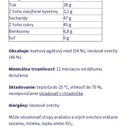
Tuk
28 g
Z toho nasýtené kyseliny
2,1 g
Sacharidy
47 g
Z toho cukry
45 g
Bielkoviny
6,8 g
Soľ
0 g
Obsahuje:
kvetový agátový med (54 %), lieskové orechy
(46 %)
Minimálna trvanlivosť:
12 mesiacov od dátumu
doručenia
Skladovanie:
teplota do 25 °C, vlhkosť do 70 %,
neodporúčame
skladovať v chladničke
Alergény:
lieskové orechy
Môže obsahovať stopy arašidov a iných orechov vrátane
sezamu, mlieka, lepku alebo SO
.
2