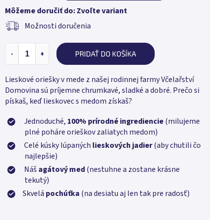
Môžeme doručiť do:
Zvoľte variant
Možnosti doručenia
PRIDAŤ DO KOŠÍKA
Lieskové oriešky v mede z našej rodinnej farmy Včelařství
Domovina sú príjemne chrumkavé, sladké a dobré. Prečo si
pískaš, keď lieskovec s medom získaš?
Jednoduché,
100% prírodné ingrediencie
(milujeme
plné poháre orieškov zaliatych medom)
Celé kúsky lúpaných
lieskových jadier
(aby chutili čo
najlepšie)
Náš
agátový med
(nestuhne a zostane krásne
tekutý)
Skvelá
pochúťka
(na desiatu aj len tak pre radosť)