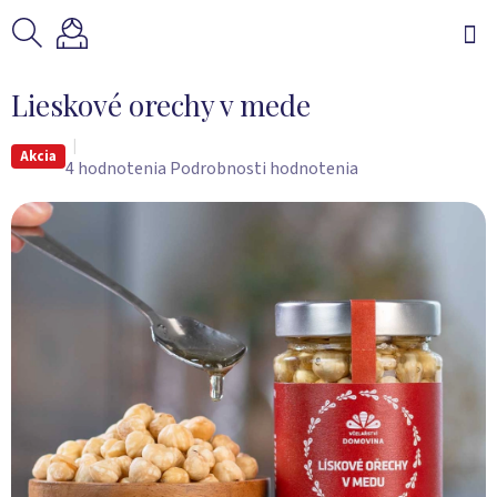
Prejsť
na
obsah
Lieskové orechy v mede
Akcia
Priemerné
4 hodnotenia
Podrobnosti hodnotenia
hodnotenie
produktu
je
5,0
z
5
hviezdičiek.