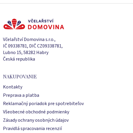
Z
á
p
ä
t
i
Včelařství Domovina s.r.o.,
e
IČ 09338781, DIČ CZ09338781,
Lubno 15, 58282 Habry
Česká republika
NAKUPOVANIE
Kontakty
Preprava a platba
Reklamačný poriadok pre spotrebiteľov
Všeobecné obchodné podmienky
Zásady ochrany osobných údajov
Pravidlá spracovania recenzií