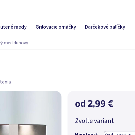
utené medy
Grilovacie omáčky
Darčekové balíčky
vý med dubový
tenia
od
2,99 €
Jednotková
Zvoľte variant
cena:
Hmotnost