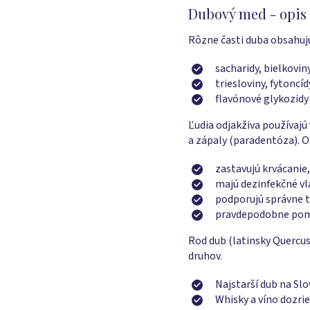
Dubový med - opis 
Rôzne časti duba obsahuj
sacharidy, bielkoviny
triesloviny, fytoncíd
flavónové glykozidy 
Ľudia odjakživa používaj
a zápaly (paradentóza). 
zastavujú krvácanie,
majú dezinfekčné vl
podporujú správne t
pravdepodobne pomô
Rod dub (latinsky Quercus,
druhov.
Najstarší dub na Slo
Whisky a víno dozrie