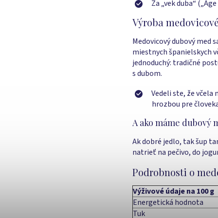
Za „vek duba“ („Age 
Výroba medovicov
Medovicový dubový med sa
miestnych španielskych vč
jednoduchý: tradičné post
s dubom.
Vedeli ste, že včel
hrozbou pre človeka
A ako máme dubový m
Ak dobré jedlo, tak šup 
natrieť na pečivo, do jogu
Podrobnosti o me
Výživové údaje na 100 g
Energetická hodnota
Tuk