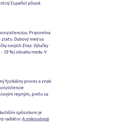
entný Espaňol pôvod.
konzistenciou. Pripomína
é zlato. Dubový med sa
ky svojich žliaz. Výlučky
4 - 19 %) obsahu medu. V
ný fyzikálny proces a znak
konzistencie
krovým repným, preto sa
noduchším spôsobom je
ný radiátor.
A mikrovlnná