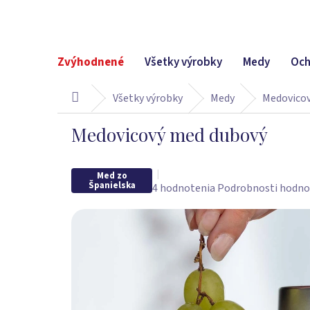
Prejsť
na
obsah
Zvýhodnené
Všetky výrobky
Medy
Och
Všetky výrobky
Medy
Medovico
Domov
Medovicový med dubový
Med zo
Španielska
Priemerné
4 hodnotenia
Podrobnosti hodno
hodnotenie
produktu
je
5,0
z
5
hviezdičiek.