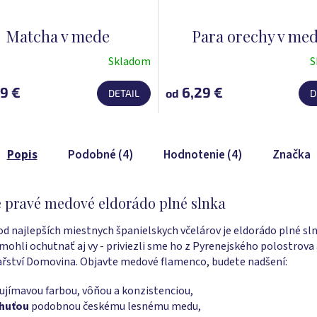
Matcha v mede
Para orechy v me
Skladom
S
Priemerné
hodnotenie
9 €
6,29 €
od
DETAIL
D
produktu
je
5,0
z
Popis
Podobné (4)
Hodnotenie (4)
Značka
5
hviezdičiek.
 pravé medové eldorádo plné slnka
d najlepších miestnych španielskych včelárov je eldorádo plné sln
 mohli ochutnať aj vy - priviezli sme ho z Pyrenejského polostrova 
lařství Domovina. Objavte medové flamenco, budete nadšení:
ujímavou farbou, vôňou a konzistenciou,
huťou
podobnou českému lesnému medu,