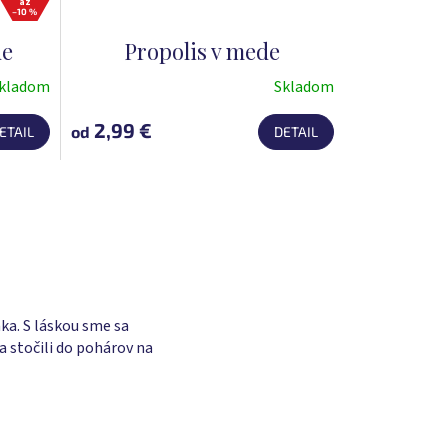
až
–10 %
de
Propolis v mede
kladom
Skladom
2,99 €
od
ETAIL
DETAIL
ka. S láskou sme sa
a stočili do pohárov na