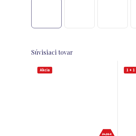
Súvisiaci tovar
Akcia
1 + 1
24,06 €