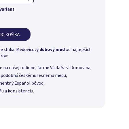
variant
DO KOŠÍKA
é slnka. Medovicový
dubový med
od najlepších
rov:
e na našej rodinnej farme Včelařství Domovina,
ť podobnú českému lesnému medu,
mentný Espaňol pôvod,
u a konzistenciu.