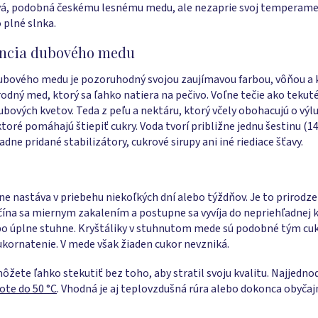
ová, podobná českému lesnému medu, ale nezaprie svoj temperam
 plné slnka.
tencia dubového medu
bového medu je pozoruhodný svojou zaujímavou farbou, vôňou a 
írodný med, ktorý sa ľahko natiera na pečivo. Voľne tečie ako tekut
ubových kvetov. Teda z peľu a nektáru, ktorý včely obohacujú o výluč
oré pomáhajú štiepiť cukry. Voda tvorí približne jednu šestinu (1
ne pridané stabilizátory, cukrové sirupy ani iné riediace šťavy.
ne nastáva v priebehu niekoľkých dní alebo týždňov. Je to prirodze
Začína sa miernym zakalením a postupne sa vyvíja do nepriehľadnej 
bo úplne stuhne. Kryštáliky v stuhnutom mede sú podobné tým cu
ukornatenie. V mede však žiaden cukor nevzniká.
žete ľahko stekutiť bez toho, aby stratil svoju kvalitu. Najjed
ote do 50 °C
. Vhodná je aj teplovzdušná rúra alebo dokonca obyčaj