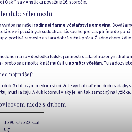
of Oak“) sa v Anglicku považuje 16. storočie.
ého dubového medu
 vyrába na našej
rodinnej farme
Včelařství Domovina
.
Dovážame 
elárov v špeciálnych sudoch a s láskou ho pre vás plníme do poháro
upy, poctivé remeslo a stará dobrá ručná práca. Žiadne chemikálie 
a medonosná sa v dôsledku ľudskej činnosti stala ohrozeným druho
 - preto sa pripojte k nášmu úsiliu
pomôcť včelám
.
Tu sa dozviete
ed najradšej?
tam dub. S dubovým medom si môžete vychutnať
eňo ňuňu raňajky
v
rtu, müsli a
čaju
. A dub k tomu! A aký je len tak samotný na lyžičke.
dovicovom mede s dubom
1 390 kJ / 332 kcal
0 g