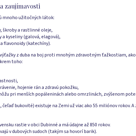
a zaujímavosti
ú mnoho užitočných látok:
, škroby a rastlinné oleje,
y a kyseliny (galová, elagová),
a flavonoidy (katechíny).
ú výťažky z duba na boj proti mnohým zdravotným ťažkostiam, ako 
Okrem toho:
astnosti,
rávenie, hojenie rán a zdravú pokožku,
žu pri menších popáleninách alebo omrzlinách, zvýšenom potení
 čeľaď bukovité) existuje na Zemi už viac ako 55 miliónov rokov. A
vensku rastie v obci Dubinné a má údajne až 850 rokov.
vajú v dubových sudoch (takým sa hovorí barik).