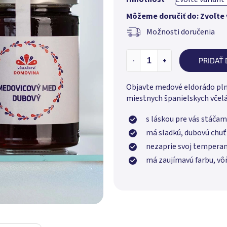
Môžeme doručiť do:
Zvoľte 
Možnosti doručenia
PRIDAŤ 
Objavte medové eldorádo pln
miestnych španielskych včelá
s láskou pre vás stáčam
má sladkú, dubovú chu
nezaprie svoj tempera
má zaujímavú farbu, vôň