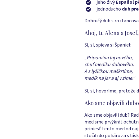
jeho živý
Espaňol p
jednoducho
dub pre
Dobručý dub s roztancova
Ahoj, tu Alena a Josef,
Sí, sí, spieva si Španiel:
„
Pripomína taj nového,
chuť medíku dubového.
A s lyžičkou maškrtíme,
medík na jar a aj v zime.
“
Sí, sí, hovoríme, pretože 
Ako sme objavili dub
Ako sme objavili dub? Ra
med sme prvýkrát ochutna
priniesť tento med od naj
stočili do pohárov a s 