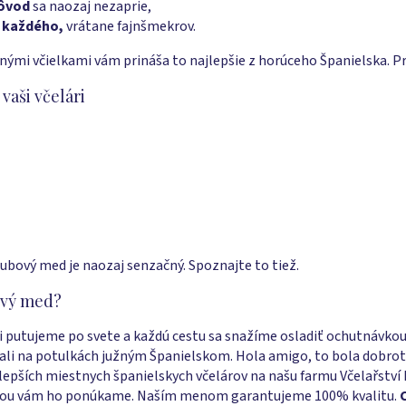
ôvod
sa naozaj nezaprie,
 každého,
vrátane fajnšmekrov.
nými včielkami vám prináša to najlepšie z horúceho Španielska. P
 vaši včelári
dubový med je naozaj senzačný. Spoznajte to tiež.
ový med?
di putujeme po svete a každú cestu sa snažíme osladiť ochutnávko
li na potulkách južným Španielskom. Hola amigo, to bola dobrot
lepších miestnych španielskych včelárov na našu farmu Včelařství
láskou vám ho ponúkame. Naším menom garantujeme 100% kvalitu.