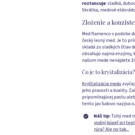
roztancuje
: sladká, dub
Skrátka, medové eldorádo
Zloženie a konzis
Med flamenco v podobe du
český lesný med. Je to pr
skladá zo sladkých štiav d
obsahujú najmä enzýmy, kt
našom mede nenájdete žiad
Čo je to kryštalizácia?
Kryštalizácia medu
zvyčaj
jeho pravosti a kvality. 
pripomínajúcej pastu ale
tento jav ľudovo nazýva c
Náš tip:
Tuhý med mô
vodný kúpeľ pri tepl
rúra? Ale no tak...