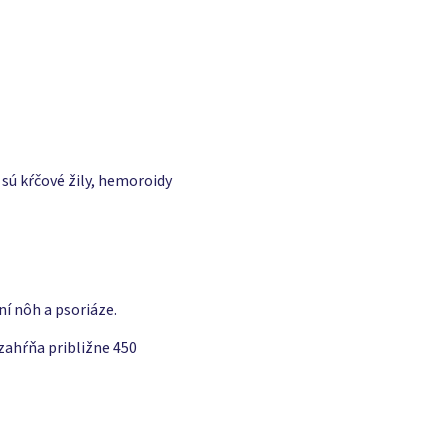
sú kŕčové žily, hemoroidy
 nôh a psoriáze.
 zahŕňa približne 450