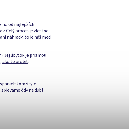
ho od najlepších
v. Celý proces je vlastne
ani náhrady, to je náš med
m? Jej úbytok je priamou
, ako to urobiť
.
 španielskom štýle -
.. spievame ódy na dub!