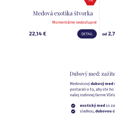
–7 %
Medová exotika štvorka
Momentálne nedostupné
22,14 €
2,7
od
DETAIL
Dubový med: zažite
Medovicový
dubový med
o
postarali o to, aby ste ho
našej rodinnej farme Vče
exotický m
ed
so za
sladkou,
dubovou c