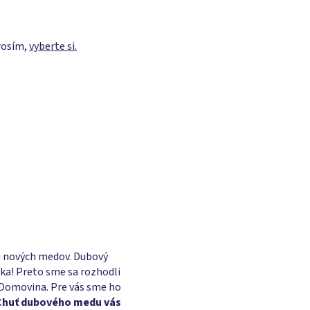
rosím,
vyberte si.
u nových medov. Dubový
ka! Preto sme sa rozhodli
 Domovina. Pre vás sme ho
Chuť dubového medu vás